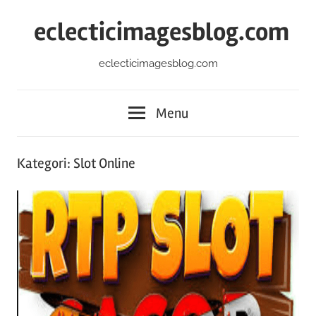
Skip
eclecticimagesblog.com
to
content
eclecticimagesblog.com
Menu
Kategori:
Slot Online