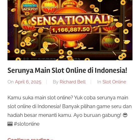
Serunya Main Slot Online di Indonesia!
On
April 6, 2025
By
Richard Bell
In
Slot Online
Kamu suka main slot online? Yuk coba serunya main
slot online di Indonesia! Banyak pilihan game seru dan
hadiah besar menanti kamu. Ayo buruan gabung! 😎
🎰 #slotonline