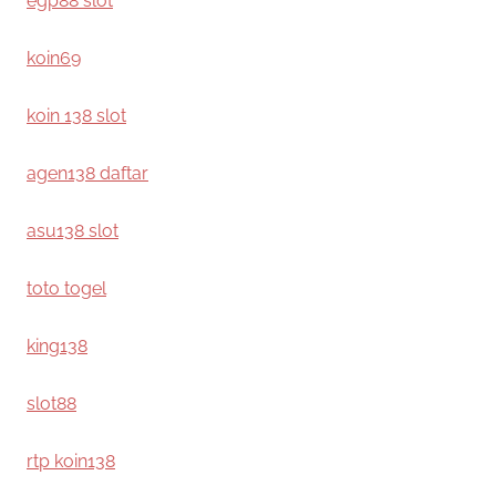
egp88 slot
koin69
koin 138 slot
agen138 daftar
asu138 slot
toto togel
king138
slot88
rtp koin138