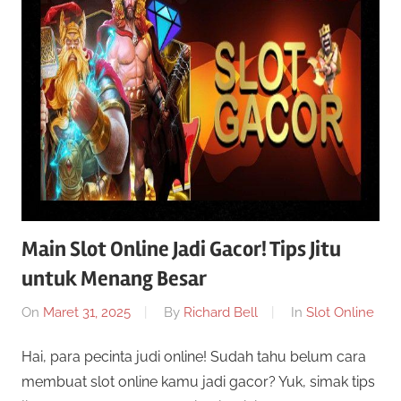
Main Slot Online Jadi Gacor! Tips Jitu
untuk Menang Besar
On
Maret 31, 2025
By
Richard Bell
In
Slot Online
Hai, para pecinta judi online! Sudah tahu belum cara
membuat slot online kamu jadi gacor? Yuk, simak tips