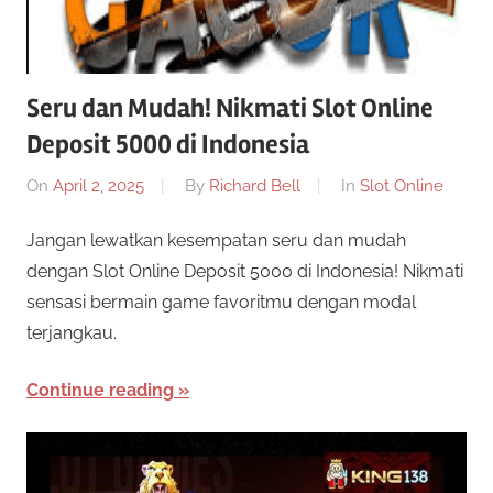
Seru dan Mudah! Nikmati Slot Online
Deposit 5000 di Indonesia
On
April 2, 2025
By
Richard Bell
In
Slot Online
Jangan lewatkan kesempatan seru dan mudah
dengan Slot Online Deposit 5000 di Indonesia! Nikmati
sensasi bermain game favoritmu dengan modal
terjangkau.
Continue reading