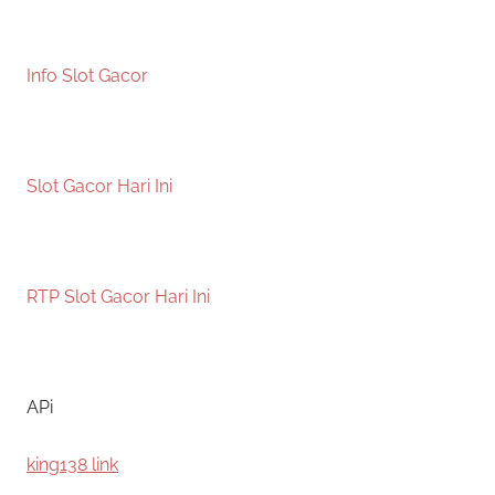
Info Slot Gacor
Slot Gacor Hari Ini
RTP Slot Gacor Hari Ini
APi
king138 link