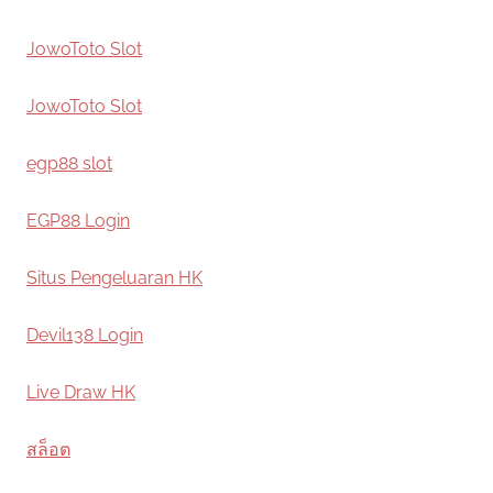
JowoToto Slot
JowoToto Slot
egp88 slot
EGP88 Login
Situs Pengeluaran HK
Devil138 Login
Live Draw HK
สล็อต