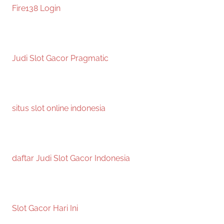
Fire138 Login
Judi Slot Gacor Pragmatic
situs slot online indonesia
daftar Judi Slot Gacor Indonesia
Slot Gacor Hari Ini