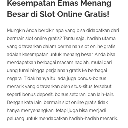
Kesempatan Emas Menang
Besar di Slot Online Gratis!
Mungkin Anda berpikir, apa yang bisa didapatkan dari
bermain slot online gratis? Tentu saja, hadiah utama
yang ditawarkan dalam permainan slot online gratis
adalah kesempatan untuk menang besar. Anda bisa
mendapatkan berbagai macam hadiah, mulai dari
uang tunai hingga perjalanan gratis ke berbagai
negara. Tidak hanya itu, ada juga bonus-bonus
menarik yang ditawarkan oleh situs-situs tersebut,
seperti bonus deposit, bonus setoran, dan lain-lain.
Dengan kata lain, bermain slot online gratis tidak
hanya menyenangkan, tetapi juga bisa menjadi
peluang untuk mendapatkan hadiah-hadiah menarik.