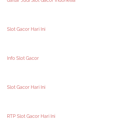
daftar Judi Slot Gacor Indonesia
Slot Gacor Hari Ini
Info Slot Gacor
Slot Gacor Hari Ini
RTP Slot Gacor Hari Ini