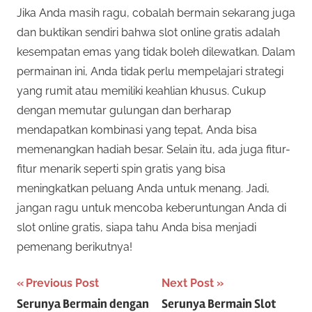
Jika Anda masih ragu, cobalah bermain sekarang juga
dan buktikan sendiri bahwa slot online gratis adalah
kesempatan emas yang tidak boleh dilewatkan. Dalam
permainan ini, Anda tidak perlu mempelajari strategi
yang rumit atau memiliki keahlian khusus. Cukup
dengan memutar gulungan dan berharap
mendapatkan kombinasi yang tepat, Anda bisa
memenangkan hadiah besar. Selain itu, ada juga fitur-
fitur menarik seperti spin gratis yang bisa
meningkatkan peluang Anda untuk menang. Jadi,
jangan ragu untuk mencoba keberuntungan Anda di
slot online gratis, siapa tahu Anda bisa menjadi
pemenang berikutnya!
Navigasi
Previous Post
Next Post
Serunya Bermain dengan
Serunya Bermain Slot