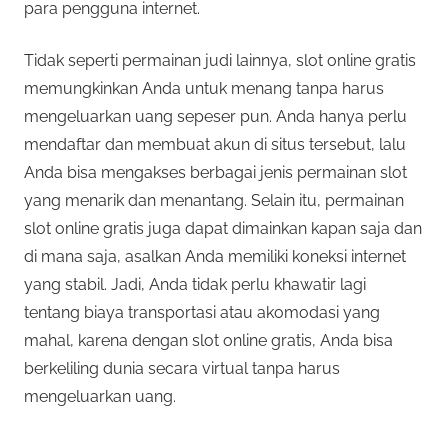
para pengguna internet.
Tidak seperti permainan judi lainnya, slot online gratis
memungkinkan Anda untuk menang tanpa harus
mengeluarkan uang sepeser pun. Anda hanya perlu
mendaftar dan membuat akun di situs tersebut, lalu
Anda bisa mengakses berbagai jenis permainan slot
yang menarik dan menantang. Selain itu, permainan
slot online gratis juga dapat dimainkan kapan saja dan
di mana saja, asalkan Anda memiliki koneksi internet
yang stabil. Jadi, Anda tidak perlu khawatir lagi
tentang biaya transportasi atau akomodasi yang
mahal, karena dengan slot online gratis, Anda bisa
berkeliling dunia secara virtual tanpa harus
mengeluarkan uang.