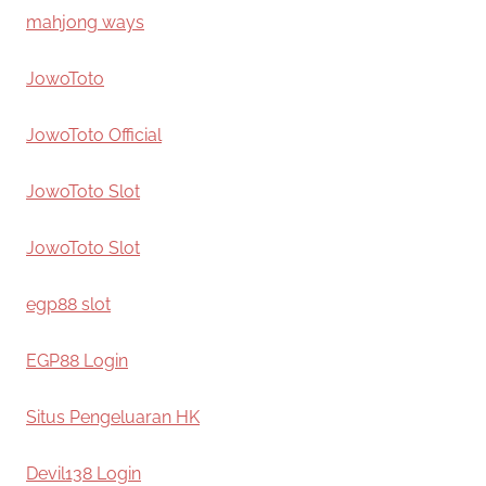
mahjong ways
JowoToto
JowoToto Official
JowoToto Slot
JowoToto Slot
egp88 slot
EGP88 Login
Situs Pengeluaran HK
Devil138 Login