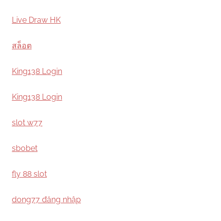
Live Draw HK
สล็อต
King138 Login
King138 Login
slot w77
sbobet
fly 88 slot
dong77 đăng nhập