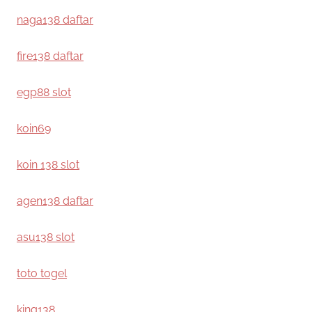
naga138 daftar
fire138 daftar
egp88 slot
koin69
koin 138 slot
agen138 daftar
asu138 slot
toto togel
king138