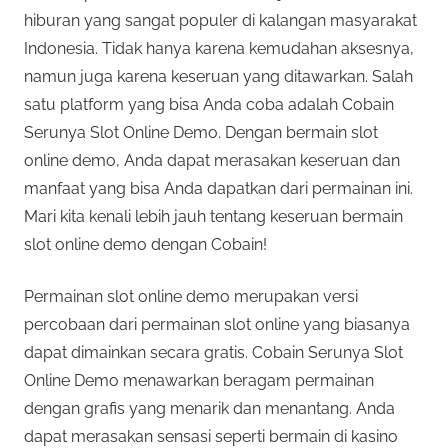
hiburan yang sangat populer di kalangan masyarakat
Indonesia. Tidak hanya karena kemudahan aksesnya,
namun juga karena keseruan yang ditawarkan. Salah
satu platform yang bisa Anda coba adalah Cobain
Serunya Slot Online Demo. Dengan bermain slot
online demo, Anda dapat merasakan keseruan dan
manfaat yang bisa Anda dapatkan dari permainan ini.
Mari kita kenali lebih jauh tentang keseruan bermain
slot online demo dengan Cobain!
Permainan slot online demo merupakan versi
percobaan dari permainan slot online yang biasanya
dapat dimainkan secara gratis. Cobain Serunya Slot
Online Demo menawarkan beragam permainan
dengan grafis yang menarik dan menantang. Anda
dapat merasakan sensasi seperti bermain di kasino