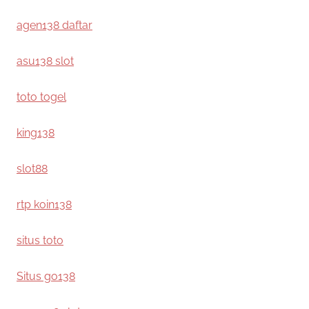
agen138 daftar
asu138 slot
toto togel
king138
slot88
rtp koin138
situs toto
Situs go138