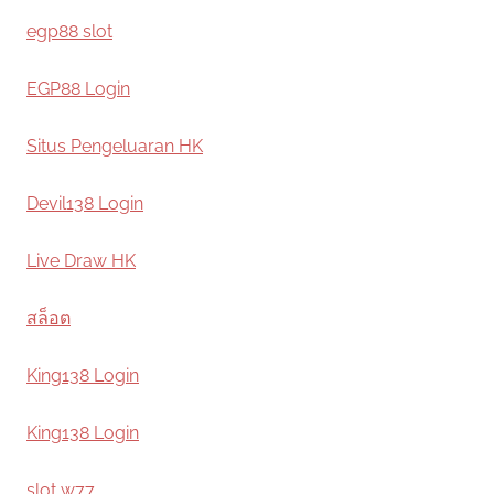
egp88 slot
EGP88 Login
Situs Pengeluaran HK
Devil138 Login
Live Draw HK
สล็อต
King138 Login
King138 Login
slot w77