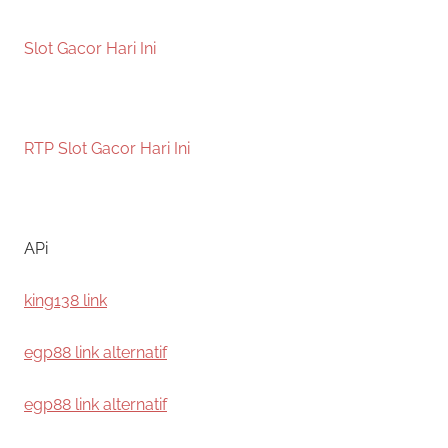
Slot Gacor Hari Ini
RTP Slot Gacor Hari Ini
APi
king138 link
egp88 link alternatif
egp88 link alternatif