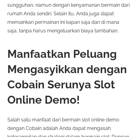
sungguhan, namun dengan kenyamanan bermain dari
rumah Anda sendiri. Selain itu, Anda juga dapat
memainkan permainan ini kapan saja dan di mana
saja, tanpa harus mengeluarkan biaya tambahan.
Manfaatkan Peluang
Mengasyikkan dengan
Cobain Serunya Slot
Online Demo!
Salah satu manfaat dari bermain slot online demo
dengan Cobain adalah Anda dapat mengasah
keterampilan dan strategi dalam bermain slot. Dengan