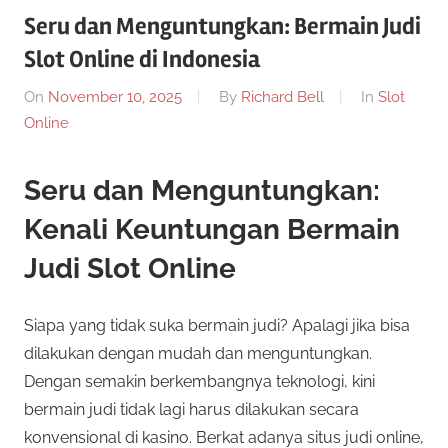
Seru dan Menguntungkan: Bermain Judi
Slot Online di Indonesia
On
November 10, 2025
By
Richard Bell
In
Slot
Online
Seru dan Menguntungkan:
Kenali Keuntungan Bermain
Judi Slot Online
Siapa yang tidak suka bermain judi? Apalagi jika bisa
dilakukan dengan mudah dan menguntungkan.
Dengan semakin berkembangnya teknologi, kini
bermain judi tidak lagi harus dilakukan secara
konvensional di kasino. Berkat adanya situs judi online,