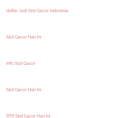
daftar Judi Slot Gacor Indonesia
Slot Gacor Hari Ini
Info Slot Gacor
Slot Gacor Hari Ini
RTP Slot Gacor Hari Ini