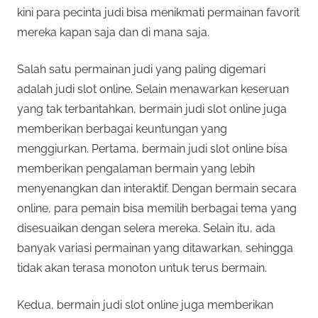
kini para pecinta judi bisa menikmati permainan favorit
mereka kapan saja dan di mana saja.
Salah satu permainan judi yang paling digemari
adalah judi slot online. Selain menawarkan keseruan
yang tak terbantahkan, bermain judi slot online juga
memberikan berbagai keuntungan yang
menggiurkan. Pertama, bermain judi slot online bisa
memberikan pengalaman bermain yang lebih
menyenangkan dan interaktif. Dengan bermain secara
online, para pemain bisa memilih berbagai tema yang
disesuaikan dengan selera mereka. Selain itu, ada
banyak variasi permainan yang ditawarkan, sehingga
tidak akan terasa monoton untuk terus bermain.
Kedua, bermain judi slot online juga memberikan