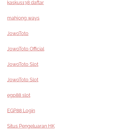
kaskus138 daftar
mahjong ways
JowoToto
JowoToto Official
JowoToto Slot
JowoToto Slot
egp88 slot
EGP88 Login
Situs Pengeluaran HK