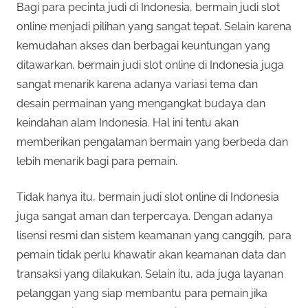
Bagi para pecinta judi di Indonesia, bermain judi slot
online menjadi pilihan yang sangat tepat. Selain karena
kemudahan akses dan berbagai keuntungan yang
ditawarkan, bermain judi slot online di Indonesia juga
sangat menarik karena adanya variasi tema dan
desain permainan yang mengangkat budaya dan
keindahan alam Indonesia. Hal ini tentu akan
memberikan pengalaman bermain yang berbeda dan
lebih menarik bagi para pemain.
Tidak hanya itu, bermain judi slot online di Indonesia
juga sangat aman dan terpercaya. Dengan adanya
lisensi resmi dan sistem keamanan yang canggih, para
pemain tidak perlu khawatir akan keamanan data dan
transaksi yang dilakukan. Selain itu, ada juga layanan
pelanggan yang siap membantu para pemain jika